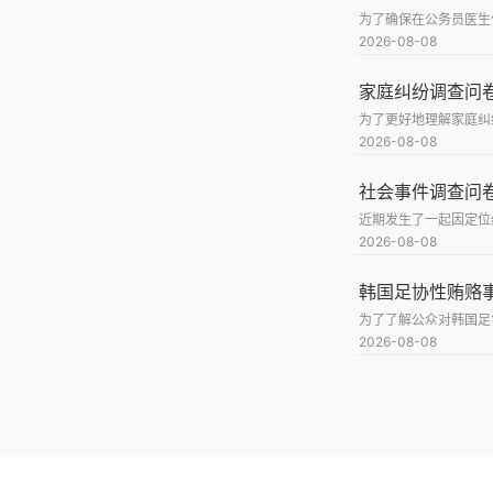
为了确保在公务员医生
2026-08-08
家庭纠纷调查问
为了更好地理解家庭纠
2026-08-08
社会事件调查问
近期发生了一起因定位
2026-08-08
韩国足协性贿赂
为了了解公众对韩国足
2026-08-08