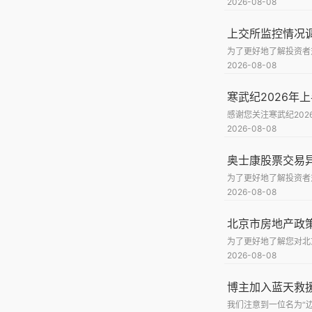
2026-08-08
上交所监控情况
为了更好地了解投资者
2026-08-08
寒武纪2026年
感谢您关注寒武纪20
2026-08-08
奥士康股票交易
为了更好地了解投资者
2026-08-08
北京市房地产政
为了更好地了解您对北
2026-08-08
博主加入蓝天救
我们注意到一位名为“