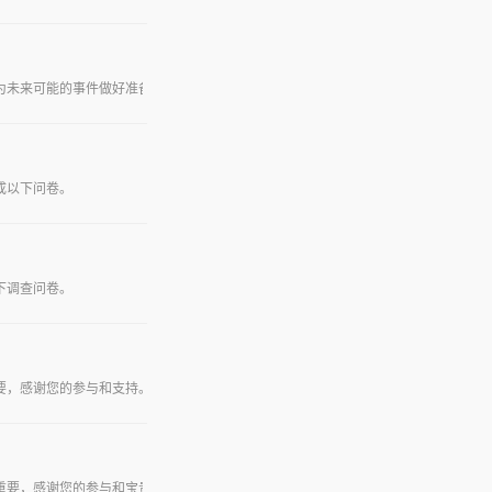
为未来可能的事件做好准备。
成以下问卷。
下调查问卷。
要，感谢您的参与和支持。
重要，感谢您的参与和宝贵时间。