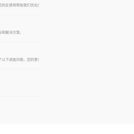
您的反馈将帮助我们优化值班安排，确保服务质量。
议和解决方案。
了以下调查问卷。您的意见对我们非常重要，感谢您的参与和贡献。
。