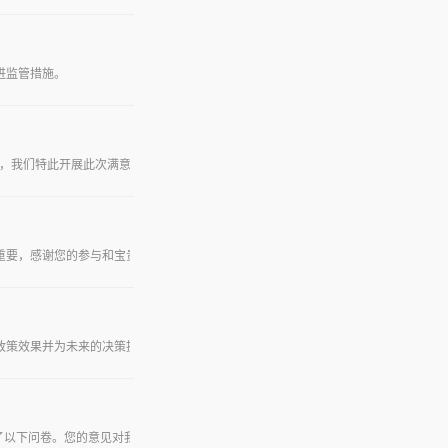
进监管措施。
待，我们特此开展此次满意度调查。
重要，感谢您的参与和宝贵时间。
政策效果并为未来的决策提供参考。
了以下问卷。您的意见对我们非常重要，感谢您的参与和宝贵时间。