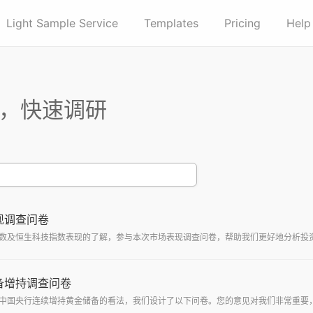
Light Sample Service
Templates
Pricing
Help
，快速调研
现调查问卷
数及恒生科技指数表现的了解，参与本次市场表现调查问卷，帮助我们更好地分析投
备增持调查问卷
中国央行连续增持黄金储备的看法，我们设计了以下问卷。您的意见对我们非常重要