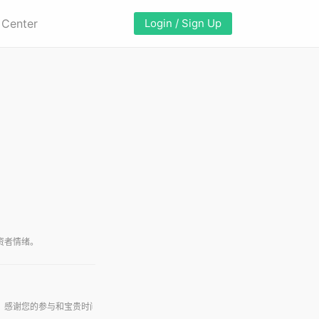
 Center
Login / Sign Up
资者情绪。
，感谢您的参与和宝贵时间。