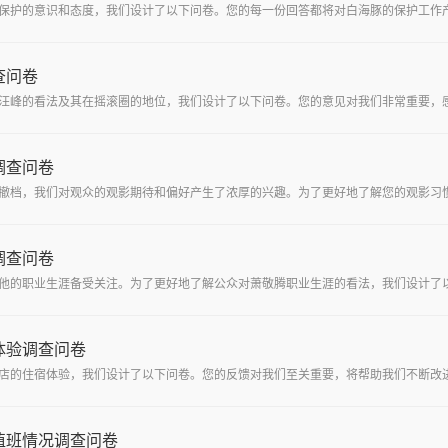
保护的意识和态度，我们设计了以下问卷。您的每一份回答都将对白海豚的保护工作
查问卷
汪峰的看法及其在摇滚圈的地位，我们设计了以下问卷。您的意见对我们非常重要，
调查问卷
撤档，我们对观众的观影期待和偏好产生了浓厚的兴趣。为了更好地了解您的观影习
调查问卷
他的职业生涯备受关注。为了更好地了解公众对萧敬腾职业生涯的看法，我们设计了
体验调查问卷
店的住宿体验，我们设计了以下问卷。您的反馈对我们至关重要，将帮助我们不断改
值班情况调查问卷