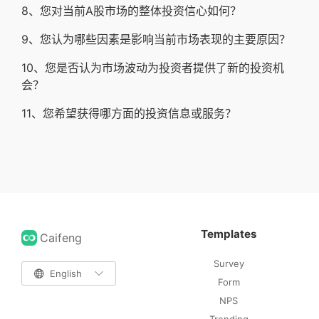
8、您对当前A股市场的整体投资信心如何？
9、您认为哪些因素是影响当前市场表现的主要原因？
10、您是否认为市场波动为投资者提供了新的投资机
会？
11、您希望获得哪方面的投资信息或服务？
Templates
Caifeng
Survey

English

Form
NPS