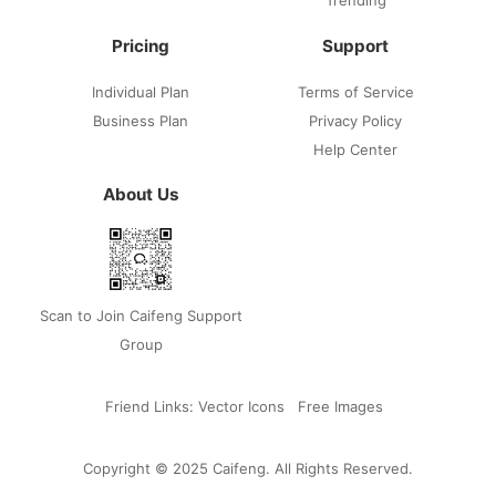
Trending
Pricing
Support
Individual Plan
Terms of Service
Business Plan
Privacy Policy
Help Center
About Us
Scan to Join Caifeng Support
Group
Friend Links:
Vector Icons
Free Images
Copyright © 2025 Caifeng. All Rights Reserved.