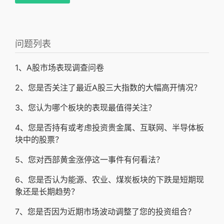
问题列表
1、A股市场表现调查问卷
2、您是否关注了最近A股三大指数的大幅高开情况？
3、您认为哪个板块的表现最值得关注？
4、您是否持有或考虑投资贵金属、互联网、半导体板
块中的股票？
5、您对西部黄金涨停这一事件有何看法？
6、您是否认为能源、农业、煤炭板块的下跌是短期现
象还是长期趋势？
7、您是否因为近期市场波动调整了您的投资组合？